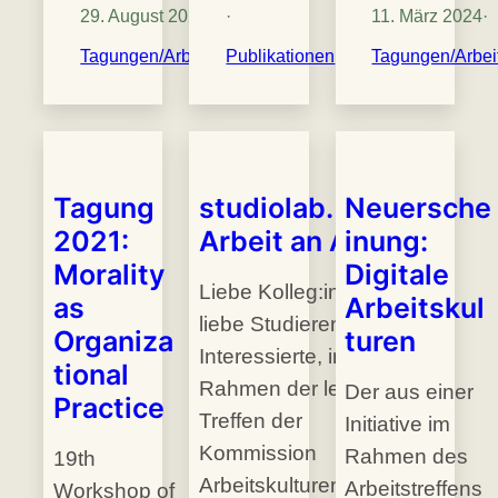
29. August 2024
·
·
11. März 2024
·
Tagungen/Arbeitstreffen
Publikationen
Tagungen/Arbeit
Tagung
studiolab.
Neuersche
2021:
Arbeit an Arbeit
inung:
Morality
Digitale
Liebe Kolleg:innen,
as
Arbeitskul
liebe Studierende und
Organiza
turen
Interessierte, im
tional
Rahmen der letzten
Der aus einer
Practice
Treffen der
Initiative im
Kommission
Rahmen des
19th
Arbeitskulturen kamen
Arbeitstreffens
Workshop of