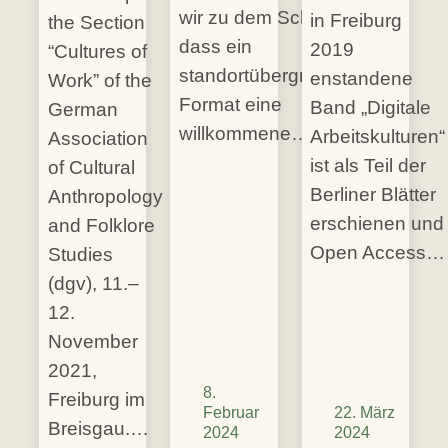
wir zu dem Schluss,
in Freiburg
the Section
dass ein
2019
“Cultures of
standortübergreifendes
enstandene
Work” of the
Format eine
Band „Digitale
German
willkommene…
Arbeitskulturen“
Association
ist als Teil der
of Cultural
Berliner Blätter
Anthropology
erschienen und
and Folklore
Open Access…
Studies
(dgv), 11.–
12.
November
2021,
8.
Freiburg im
Februar
22. März
Breisgau.…
2024
2024