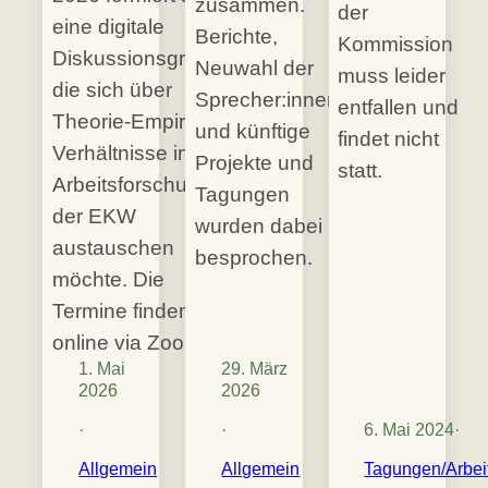
zusammen.
der
eine digitale
Berichte,
Kommission
Diskussionsgruppe,
Neuwahl der
muss leider
die sich über
Sprecher:innen
entfallen und
Theorie-Empirie-
und künftige
findet nicht
Verhältnisse in der
Projekte und
statt.
Arbeitsforschung
Tagungen
der EKW
wurden dabei
austauschen
besprochen.
möchte. Die
Termine finden
online via Zoom…
1. Mai
29. März
2026
2026
·
·
6. Mai 2024
·
Allgemein
Allgemein
Tagungen/Arbeit