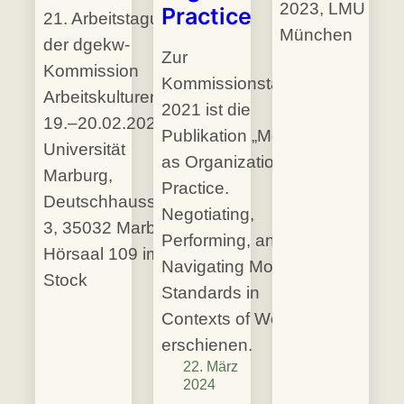
2023, LMU
Practice
21. Arbeitstagung
München
der dgekw-
Zur
Kommission
Kommissionstagung
Arbeitskulturen, am
2021 ist die
19.–20.02.2025,
Publikation „Morality
Universität
as Organizational
Marburg,
Practice.
Deutschhausstraße
Negotiating,
3, 35032 Marburg,
Performing, and
Hörsaal 109 im 1.
Navigating Moral
Stock
Standards in
Contexts of Work”
erschienen.
22. März
2024