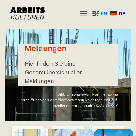
Zum
EN
DE
Inhalt
springen
Meldungen
Hier finden Sie eine
Gesamtübersicht aller
Meldungen.
Bild: Unsplash von Ivan Henao via
https://unsplash.com/de/fotos/mann-kniet-tagsuber-auf-
unvollendetem-gebaude-04rZ7R1fKhY