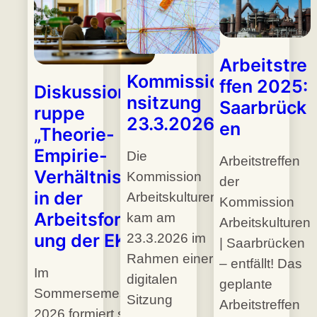
Arbeitstre
Kommissio
ffen 2025:
Diskussionsg
nsitzung
Saarbrück
ruppe
23.3.2026
en
„Theorie-
Empirie-
Die
Arbeitstreffen
Verhältnisse
Kommission
der
in der
Arbeitskulturen
Kommission
Arbeitsforsch
kam am
Arbeitskulturen
ung der EKW“
23.3.2026 im
| Saarbrücken
Rahmen einer
– entfällt! Das
Im
digitalen
geplante
Sommersemester
Sitzung
Arbeitstreffen
2026 formiert sich