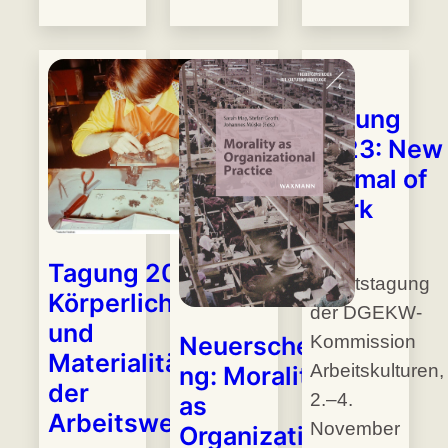
Tagung
2023: New
Normal of
Work
20.
Tagung 2025:
Arbeitstagung
Körperlichkeit
der DGEKW-
und
Kommission
Neuerscheinu
Materialität in
Arbeitskulturen,
ng: Morality
der
2.–4.
as
Arbeitswelt
November
Organizational